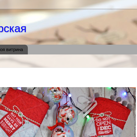
рская
оя витрина