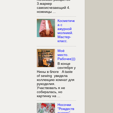
3.маркер
самоисчезающий 4.
ножницы ...
Косметичк
а с
ажурной
молнией.
Мастер-
класс.
Моё
место.
Рабочее)))
В конце
сентября у
Нины в блоге A taste
of sewing увидела
коллекцию комнат для
рукоделия.
Участвовать я не
собиралась, но
картинку на ...
Носочки
"Рождеств
енские"