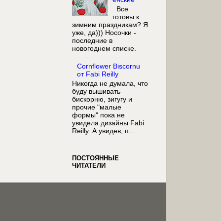
Все
готовы к
зимним праздникам? Я
уже, да))) Носочки -
последние в
новогоднем списке.
Cornflower Biscornu
от Fabi Reilly
Никогда не думала, что
буду вышивать
бискорню, зигугу и
прочие "малые
формы" пока не
увидела дизайны Fabi
Reilly. А увидев, п...
ПОСТОЯННЫЕ
ЧИТАТЕЛИ