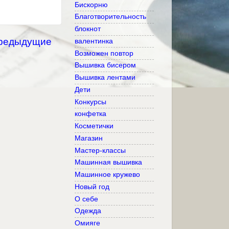
Бискорню
Благотворительность
блокнот
редыдущие
валентинка
Возможен повтор
Вышивка бисером
Вышивка лентами
Дети
Конкурсы
конфетка
Косметички
Магазин
Мастер-классы
Машинная вышивка
Машинное кружево
Новый год
О себе
Одежда
Омияге