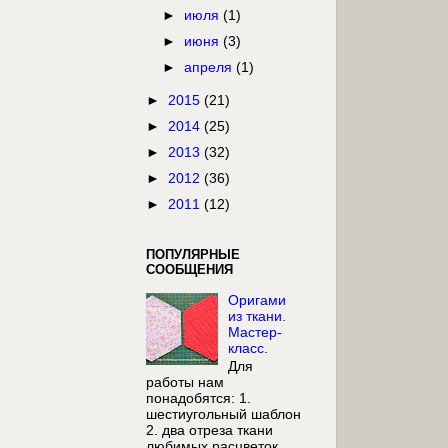
►
июля
(1)
►
июня
(3)
►
апреля
(1)
►
2015
(21)
►
2014
(25)
►
2013
(32)
►
2012
(36)
►
2011
(12)
ПОПУЛЯРНЫЕ
СООБЩЕНИЯ
Оригами
из ткани.
Мастер-
класс.
Для
работы нам
понадобятся: 1.
шестиугольный шаблон
2. два отреза ткани
любимых расцветок